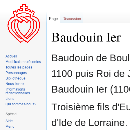
Page
Discussion
Baudouin Ier
Aller
Aller
Baudouin de Boul
Accueil
à
à
Modifications récentes
la
la
Toutes les pages
1100 puis Roi de
navigation
recherche
Personnages
Bibliothèque
Nous écrire
Baudouin Ier (110
Informations
rédactionnelles
Liens
Troisième fils d'E
Qui sommes-nous?
Spécial
d'Ide de Lorraine.
Aide
Menu