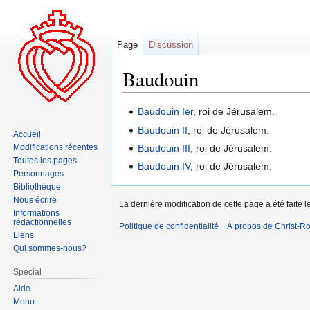
Page
Discussion
Baudouin
Aller
Aller
Baudouin Ier
, roi de Jérusalem.
à
à
Baudouin II
, roi de Jérusalem.
Accueil
la
la
Modifications récentes
Baudouin III
, roi de Jérusalem.
navigation
recherche
Toutes les pages
Baudouin IV
, roi de Jérusalem.
Personnages
Bibliothèque
Nous écrire
La dernière modification de cette page a été faite 
Informations
rédactionnelles
Politique de confidentialité
À propos de Christ-Ro
Liens
Qui sommes-nous?
Spécial
Aide
Menu