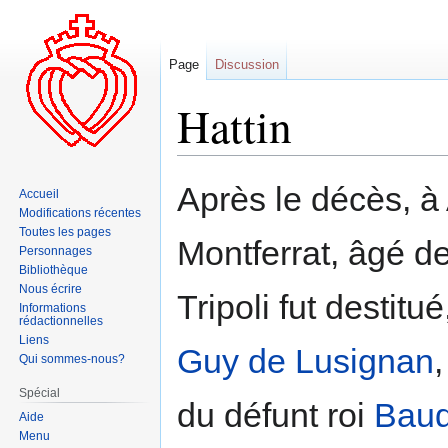
Page
Discussion
Hattin
Aller
Aller
Après le décès, à
Accueil
à
à
Modifications récentes
la
la
Toutes les pages
Montferrat, âgé d
navigation
recherche
Personnages
Bibliothèque
Nous écrire
Tripoli fut destit
Informations
rédactionnelles
Liens
Guy de Lusignan
Qui sommes-nous?
Spécial
du défunt roi
Baud
Aide
Menu