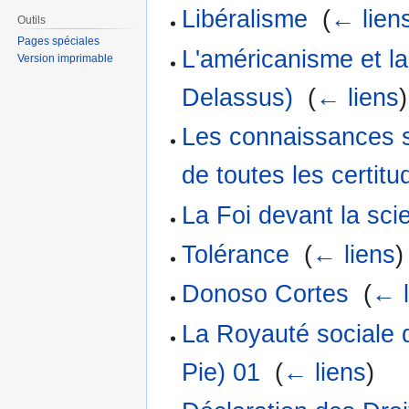
Libéralisme
‎
(
← lien
Outils
Pages spéciales
L'américanisme et la
Version imprimable
Delassus)
‎
(
← liens
)
Les connaissances s
de toutes les certit
La Foi devant la sc
Tolérance
‎
(
← liens
)
Donoso Cortes
‎
(
← l
La Royauté sociale 
Pie) 01
‎
(
← liens
)