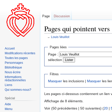
Page
Discussion
Pages qui pointent vers 
←
Louis Veuillot
Aller
Aller
Pages liées
Accueil
à
à
Modifications récentes
Page :
la
la
Toutes les pages
sélection
navigation
recherche
Personnages
Bibliothèque
Nous écrire
Filtres
Informations
rédactionnelles
Masquer
les inclusions |
Masquer
les lie
Liens
Qui sommes-nous?
Les pages ci-dessous contiennent un lien 
Spécial
Affichage de 8 éléments.
Aide
Voir (50 précédentes | 50 suivantes) (
20
|
Menu