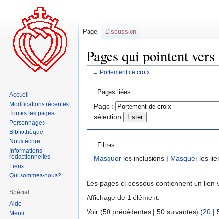
Page
Discussion
Pages qui pointent vers
←
Portement de croix
Aller
Aller
Pages liées
Accueil
à
à
Modifications récentes
Page :
la
la
Toutes les pages
sélection
navigation
recherche
Personnages
Bibliothèque
Nous écrire
Filtres
Informations
rédactionnelles
Masquer
les inclusions |
Masquer
les lie
Liens
Qui sommes-nous?
Les pages ci-dessous contiennent un lien 
Spécial
Affichage de 1 élément.
Aide
Voir (50 précédentes | 50 suivantes) (
20
|
Menu