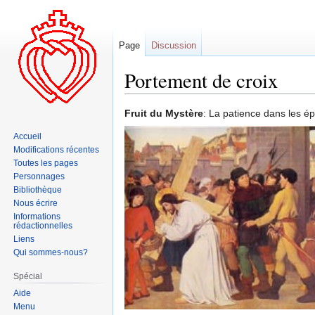
Page
Discussion
Portement de croix
Aller
Aller
Fruit du Mystère
: La patience dans les é
à
à
Accueil
la
la
Modifications récentes
navigation
recherche
Toutes les pages
Personnages
Bibliothèque
Nous écrire
Informations
rédactionnelles
Liens
Qui sommes-nous?
Spécial
Aide
Menu