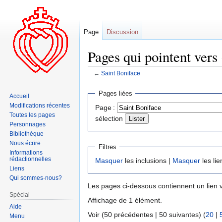
Page
Discussion
Pages qui pointent vers 
←
Saint Boniface
Aller
Aller
Pages liées
Accueil
à
à
Modifications récentes
Page :
la
la
Toutes les pages
sélection
navigation
recherche
Personnages
Bibliothèque
Nous écrire
Filtres
Informations
rédactionnelles
Masquer
les inclusions |
Masquer
les lie
Liens
Qui sommes-nous?
Les pages ci-dessous contiennent un lien 
Spécial
Affichage de 1 élément.
Aide
Voir (50 précédentes | 50 suivantes) (
20
|
Menu