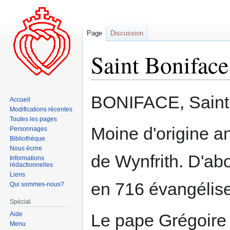
Page
Discussion
Saint Boniface
Aller
Aller
BONIFACE, Saint, 
Accueil
à
à
Modifications récentes
la
la
Toutes les pages
navigation
recherche
Moine d'origine an
Personnages
Bibliothèque
Nous écrire
de Wynfrith. D'abor
Informations
rédactionnelles
Liens
en 716 évangéliser
Qui sommes-nous?
Spécial
Aide
Le pape Grégoire I
Menu