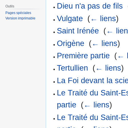
Dieu n'a pas de fils
‎
Outils
Pages spéciales
Vulgate
‎
(
← liens
)
Version imprimable
Saint Irénée
‎
(
← lie
Origène
‎
(
← liens
)
Première partie
‎
(
← 
Tertullien
‎
(
← liens
)
La Foi devant la sc
Le Traité du Saint-
partie
‎
(
← liens
)
Le Traité du Saint-