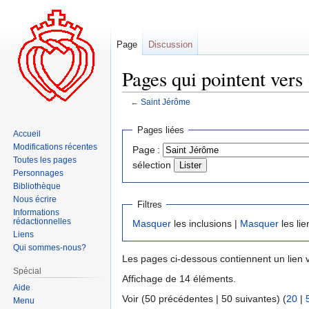
Page
Discussion
Pages qui pointent vers
←
Saint Jérôme
Aller
Aller
Pages liées
Accueil
à
à
Modifications récentes
Page :
la
la
Toutes les pages
sélection
navigation
recherche
Personnages
Bibliothèque
Nous écrire
Filtres
Informations
rédactionnelles
Masquer
les inclusions |
Masquer
les lie
Liens
Qui sommes-nous?
Les pages ci-dessous contiennent un lien 
Spécial
Affichage de 14 éléments.
Aide
Voir (50 précédentes | 50 suivantes) (
20
|
Menu