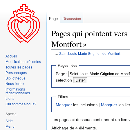
Page
Discussion
Pages qui pointent vers
Montfort »
←
Saint Louis-Marie Grignion de Montfort
Accueil
Modifications récentes
Aller
Aller
Pages liées
Toutes les pages
à
à
Personnages
Page :
la
la
Bibliothèque
sélection
navigation
recherche
Nous écrire
Informations
rédactionnelles
Filtres
Liens
Qui sommes-nous?
Masquer
les inclusions |
Masquer
les lie
Spécial
Les pages ci-dessous contiennent un lien 
Aide
Menu
Affichage de 4 éléments.