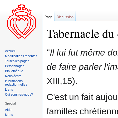
Page
Discussion
Tabernacle du
Aller
Aller
"
Il lui fut même d
Accueil
à
à
Modifications récentes
la
la
Toutes les pages
de faire parler l'i
navigation
recherche
Personnages
Bibliothèque
Nous écrire
XIII,15).
Informations
rédactionnelles
Liens
C'est un fait aujo
Qui sommes-nous?
Spécial
familles chrétienn
Aide
Menu