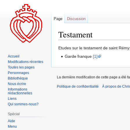
Page
Discussion
Testament
Aller
Aller
Etudes sur le testament de saint Rémy
à
à
Garde franque
[1]
Accueil
la
la
Modifications récentes
navigation
recherche
Toutes les pages
Personnages
La dernière modification de cette page a été fa
Bibliothèque
Nous écrire
Politique de confidentialité
À propos de Chris
Informations
rédactionnelles
Liens
Qui sommes-nous?
Spécial
Aide
Menu