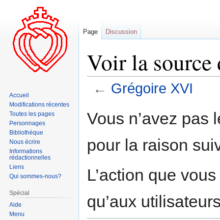
Page
Discussion
Voir la source
←
Grégoire XVI
Accueil
Modifications récentes
Aller
Aller
Vous n’avez pas le
Toutes les pages
à
à
Personnages
la
la
Bibliothèque
pour la raison sui
navigation
recherche
Nous écrire
Informations
rédactionnelles
Liens
L’action que vous
Qui sommes-nous?
Spécial
qu’aux utilisateur
Aide
Menu