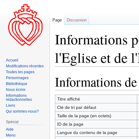
Page
Discussion
Informations p
l'Eglise et de l
Accueil
Modifications récentes
Toutes les pages
Informations de
Aller
Aller
Personnages
à
à
Bibliothèque
Nous écrire
la
la
Informations
navigation
recherche
Titre affiché
rédactionnelles
Liens
Clé de tri par défaut
Qui sommes-nous?
Taille de la page (en octets)
Spécial
ID de la page
Aide
Langue du contenu de la page
Menu