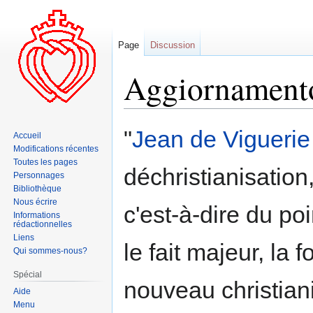
Page
Discussion
Aggiornament
Aller
Aller
"
Jean de Viguerie
Accueil
à
à
Modifications récentes
la
la
Toutes les pages
déchristianisation,
navigation
recherche
Personnages
Bibliothèque
Nous écrire
c'est-à-dire du poi
Informations
rédactionnelles
Liens
le fait majeur, la 
Qui sommes-nous?
Spécial
nouveau christiani
Aide
Menu