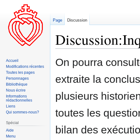
Page
Discussion
Discussion:Inq
Aller
Aller
On pourra consulte
Accueil
à
à
Modifications récentes
la
la
Toutes les pages
extraite la conclu
navigation
recherche
Personnages
Bibliothèque
Nous écrire
plusieurs historie
Informations
rédactionnelles
Liens
toutes les questio
Qui sommes-nous?
Spécial
bilan des exécuti
Aide
Menu