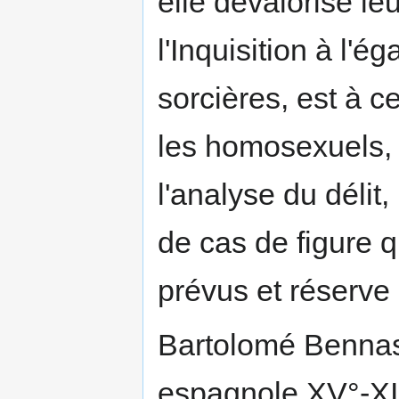
elle dévalorise leu
l'Inquisition à l'
sor­cières, est à c
les homosexuels, l
l'analyse du déli
de cas de figure q
prévus et réserve 
Bartolomé Bennass
espagnole XV°-XIX