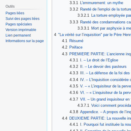
3.3.1
L'emmurement: un mythe
Outils
3.3.2
Rareté de l'emploi de la tortu
Pages liées
3.3.2.1
La torture employée par
Suivi des pages liées
3.3.3
Rareté des condamnations cap
Pages spéciales
3.3.3.1
Mort par asphyxie à met
Version imprimable
4
"La vérité sur l’inquisition" par le Père Henr
Lien permanent
4.1
Résumé
Informations sur la page
4.2
Préface
4.3
PREMIERE PARTIE: L’ancienne inqui
4.3.1
I. – Le droit de l’Eglise
4.3.2
II. – Le devoir des pasteurs
4.3.3
III. – La défense de la foi des
4.3.4
IV. – L’Inquisition considérée
4.3.5
V. – « L’inquisiteur de la perve
4.3.6
VI. – « L’inquisiteur de la perv
4.3.7
VII. – Un grand inquisiteur en
4.3.7.1
Voici comment procédait
4.3.8
Appendice. – A propos de l’inqu
4.4
DEUXIEME PARTIE: La nouvelle inq
4.4.1
I. Pourquoi fut instituée la nou