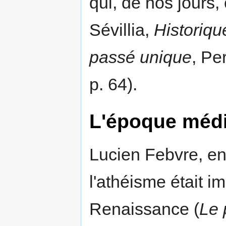
qui, de nos jours
Sévillia,
Historiqu
passé unique
, Pe
p. 64).
L'époque médi
Lucien Febvre, en
l'athéisme était 
Renaissance (
Le 