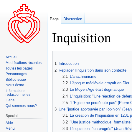
Page
Discussion
Inquisition
Aller
Aller
Accueil
à
à
Modifications récentes
1
Introduction
la
la
Toutes les pages
2
Replacer l'Inquisition dans son contexte
navigation
recherche
Personnages
2.1
L'anachronisme
Bibliothèque
2.2
L'époque médiévale croyait en Dieu
Nous écrire
2.3
Le Moyen Age était dogmatique
Informations
rédactionnelles
2.4
L'Inquisition: "Une réaction de défe
Liens
2.5
"L'Eglise ne persécute pas" (Pierre
Qui sommes-nous?
3
Une "justice approuvée par l’opinion" (Jean 
3.1
La création de l'Inquisition en 1231 
Spécial
3.2
"Une justice méthodique, formaliste p
Aide
Menu
3.3
L'inquisition: "un progrès" (Jean Sévil