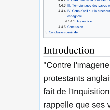
4.4.2
II. Caractère de la nouvelle In
4.4.3
III. Témoignages des papes en
4.4.4
IV. Coup d’oeil sur la procédur
espagnole.
4.4.4.1
Appendice
4.4.5
Conclusion
5
Conclusion générale
Introduction
"Contre l'imagerie
protestants anglai
fait de l'Inquisiti
rappelle que ses 