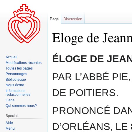
Page
Discussion
Eloge de Jeann
Aller
Aller
ÉLOGE DE JEA
Accueil
à
à
Modifications récentes
la
la
Toutes les pages
navigation
recherche
PAR L’ABBÉ PI
Personnages
Bibliothèque
Nous écrire
DE POITIERS.
Informations
rédactionnelles
Liens
Qui sommes-nous?
PRONONCÉ DAN
Spécial
Aide
D’ORLÉANS, LE 
Menu