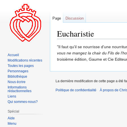
Page
Discussion
Eucharistie
Aller
Aller
"Il faut qu'il se nourrisse d'une nourrit
à
à
vous ne mangez la chair du Fils de l'h
Accueil
la
la
troisième édition, Gaume et Cie Editeur
Modifications récentes
navigation
recherche
Toutes les pages
Personnages
Bibliothèque
La dernière modification de cette page a été fa
Nous écrire
Informations
Politique de confidentialité
À propos de Chris
rédactionnelles
Liens
Qui sommes-nous?
Spécial
Aide
Menu