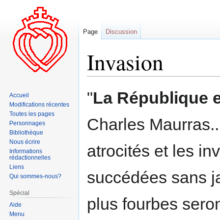
Page
Discussion
Invasion
Aller
Aller
"
La République es
Accueil
à
à
Modifications récentes
la
la
Toutes les pages
Charles Maurras..
navigation
recherche
Personnages
Bibliothèque
Nous écrire
atrocités et les i
Informations
rédactionnelles
Liens
succédées sans j
Qui sommes-nous?
Spécial
plus fourbes seron
Aide
Menu