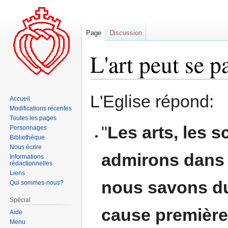
Page
Discussion
L'art peut se p
Aller
Aller
L'Eglise répond:
Accueil
à
à
Modifications récentes
la
la
Toutes les pages
navigation
recherche
"
Les arts, les 
Personnages
Bibliothèque
Nous écrire
admirons dans 
Informations
rédactionnelles
Liens
nous savons du 
Qui sommes-nous?
Spécial
cause première 
Aide
Menu