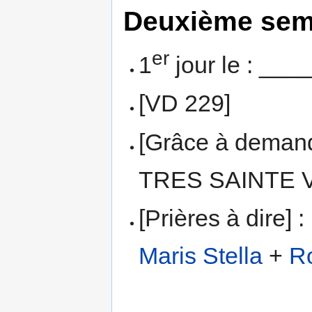
Deuxième sema
er
1
jour le : ___
[VD 229]
[Grâce à dema
TRES SAINTE 
[Prières à dire] :
Maris Stella
+
Ro