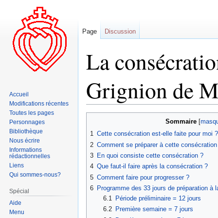
Page
Discussion
La consécratio
Grignion de M
Accueil
Modifications récentes
Toutes les pages
Aller
Aller
Sommaire
Personnages
à
à
Bibliothèque
1
Cette consécration est-elle faite pour moi ?
la
la
Nous écrire
2
Comment se préparer à cette consécration
navigation
recherche
Informations
3
En quoi consiste cette consécration ?
rédactionnelles
Liens
4
Que faut-il faire après la consécration ?
Qui sommes-nous?
5
Comment faire pour progresser ?
6
Programme des 33 jours de préparation à l
Spécial
6.1
Période préliminaire = 12 jours
Aide
6.2
Première semaine = 7 jours
Menu