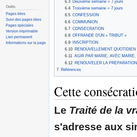
6.3
Deuxième semaine = 7 jours
Outils
6.4
Troisième semaine = 7 jours
Pages liées
6.5
CONFESSION
Suivi des pages liées
6.6
COMMUNION
Pages spéciales
6.7
CONSECRATION
Version imprimable
6.8
OFFRANDE D'UN « TRIBUT »
Lien permanent
6.9
INSCRIPTION
Informations sur la page
6.10
RENOUVELLEMENT QUOTIDIEN 
6.11
AGIR
PAR
MARIE,
AVEC
MARIE,
6.12
RENOUVELER LA PREPARATIO
7
Références
Cette consécrati
Le
Traité de la v
s'adresse aux si