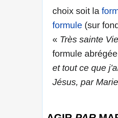
choix soit la
for
formule
(sur fon
«
Très sainte Vi
formule abrégée
et tout ce que j'
Jésus, par Marie
AGIR
PAR
MAR