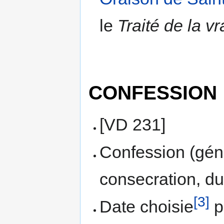
le
Traité de la v
CONFESSION
[VD 231]
Confession (géné
consecration, du
[3]
Date choisie
p