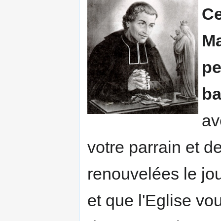
Ce
Ma
pe
b
av
votre parrain et 
renouvelées le jo
et que l'Eglise vo