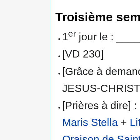
Troisième sem
er
1
jour le : ___
[VD 230]
[Grâce à dema
JESUS-CHRIST
[Prières à dire] :
Maris Stella
+
Li
Oraison de Sain