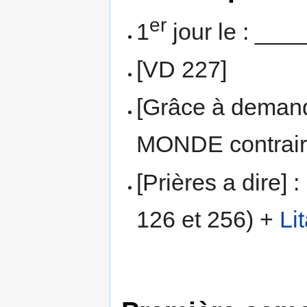
er
1
jour le : ___
[VD 227]
[Grâce à deman
MONDE contraire
[Prières a dire] :
126 et 256) +
Li