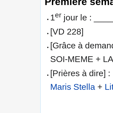
Première sema
er
1
jour le : ___
[VD 228]
[Grâce à dema
SOI-MEME + L
[Prières à dire] :
Maris Stella
+
Li