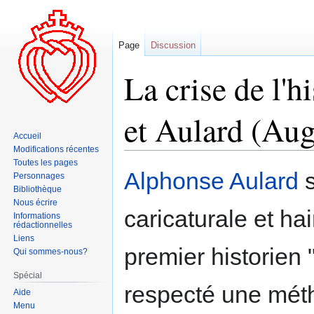
Page
Discussion
La crise de l'h
et Aulard (Aug
Accueil
Modifications récentes
Toutes les pages
Aller
Aller
Alphonse Aulard
s
Personnages
à
à
Bibliothèque
la
la
Nous écrire
caricaturale et h
navigation
recherche
Informations
rédactionnelles
Liens
premier historien 
Qui sommes-nous?
Spécial
respecté une méth
Aide
Menu