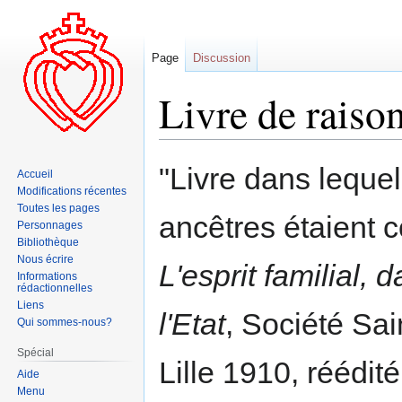
Page
Discussion
Livre de raiso
Aller
Aller
"Livre dans lequel
Accueil
à
à
Modifications récentes
la
la
Toutes les pages
ancêtres étaient c
navigation
recherche
Personnages
Bibliothèque
Nous écrire
L'esprit familial, 
Informations
rédactionnelles
Liens
l'Etat
, Société Sa
Qui sommes-nous?
Spécial
Lille 1910, réédit
Aide
Menu