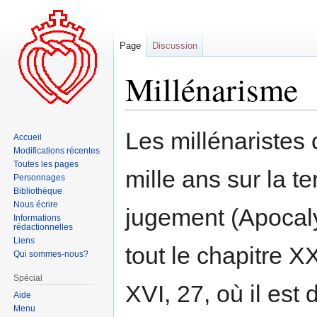
Page
Discussion
Millénarisme
Aller
Aller
Les millénaristes 
Accueil
à
à
Modifications récentes
la
la
Toutes les pages
mille ans sur la te
navigation
recherche
Personnages
Bibliothèque
Nous écrire
jugement (Apocaly
Informations
rédactionnelles
Liens
tout le chapitre X
Qui sommes-nous?
Spécial
XVI, 27, où il est
Aide
Menu