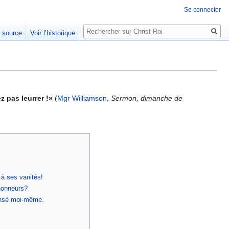
Se connecter
Rechercher
e source
Voir l’historique
z pas leurrer !»
(
Mgr Williamson
,
Sermon, dimanche de
à ses vanités!
honneurs?
ensé moi-même.