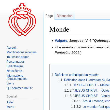
Page
Discussion
Monde
Aller
Aller
Vulgate
, Jacques IV, 4 "
Quiconque
à
à
«Le monde qui nous entoure ne va
Accueil
la
la
Pentecôte
2004.)
Modifications récentes
navigation
recherche
Toutes les pages
Personnages
Bibliothèque
Nous écrire
1
Définition catholique du
monde
Informations
rédactionnelles
1.1
Définition dans l'
Imitation du S
Liens
1.1.1
JESUS-CHRIST. - Malheur 
Qui sommes-nous?
1.1.2
"JESUS-CHRIST. - Qu'est 
1.1.3
"JESUS-CHRIST. - Voulez-
Spécial
1.1.3.1
Ami du monde, enn
Aide
1.1.3.2
Le monde n'est que
Menu