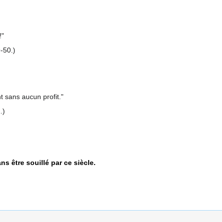
!"
9-50.)
nt sans aucun profit."
.)
ns être souillé par ce siècle.