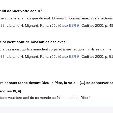
 lui donner votre coeur?
l ne vous fera jamais que du mal. Et vous lui consacreriez vos affections
865, Librairie H. Mignard, Paris, réédité aux
ESR
, Cadillac 2000, p. 4
le servent sont de misérables esclaves.
 leurs passions, qu'ils s'immolent corps et âmes, et qu'enfin ils se damne
865, Librairie H. Mignard, Paris, réédité aux
ESR
, Cadillac 2000, p. 51
re et sans tache devant Dieu le Père, la voici : [...] se conserver sa
cques IV, 4)
donc veut être ami de ce monde se fait ennemi de Dieu."