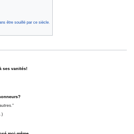
ns être souillé par ce siècle.
à ses vanités!
 honneurs?
autres."
.)
ensé moi-même.