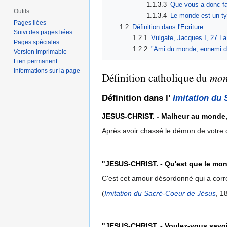
1.1.3.3
Que vous a donc fai
Outils
1.1.3.4
Le monde est un tyr
Pages liées
1.2
Définition dans l'Ecriture
Suivi des pages liées
1.2.1
Vulgate, Jacques I, 27 La 
Pages spéciales
1.2.2
"Ami du monde, ennemi de
Version imprimable
Lien permanent
Informations sur la page
Définition catholique du
mo
Définition dans l'
Imitation du
JESUS-CHRIST. - Malheur au monde, m
Après avoir chassé le démon de votre 
"JESUS-CHRIST. - Qu'est que le mon
C'est cet amour désordonné qui a corr
(
Imitation du Sacré-Coeur de Jésus
, 1
"JESUS-CHRIST. - Voulez-vous savoi