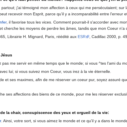
en partout; j'ai témoigné mon affection à ceux qui me persécutaient; sur 
peut recevoir mon Esprit, parce qu'il y a incomparabilité entre l'erreur et 
nfer
, il favorise tous les vices. Comment pourrait-il s'accorder avec m
 et cherche les moyens de perdre les âmes, tandis que mon Coeur n'a qu
865, Librairie H. Mignard, Paris, réédité aux
ESR
, Cadillac 2000, p. 49
 Jésus
z pas me servir en même temps que le monde; si vous ^tes l'ami du m
vec lui; si vous suivez mon Coeur, vous irez à la vie éternelle.
de et ses maximes, afin de me réserver un coeur pur, soyez assuré que
ache ses affections des biens de ce monde, pour me les réserver exclus
 la chair, concupiscence des yeux et orgueil de la vie:
r
. Ainsi, votre sort, si vous aimez le monde et ce qu'il y a dans le mond