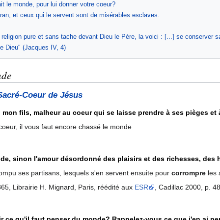
t le monde, pour lui donner votre coeur?
an, et ceux qui le servent sont de misérables esclaves.
religion pure et sans tache devant Dieu le Père, la voici : [...] se conserver sa
 Dieu" (Jacques IV, 4)
nde
 Sacré-Coeur de Jésus
on fils, malheur au coeur qui se laisse prendre à ses pièges et 
coeur, il vous faut encore chassé le monde
de, sinon l'amour désordonné des plaisirs et des richesses, des
ompu ses partisans, lesquels s'en servent ensuite pour
corrompre
les 
865, Librairie H. Mignard, Paris, réédité aux
ESR
, Cadillac 2000, p. 48
r ce qu'il faut penser du monde? Rappelez-vous ce que j'en ai p