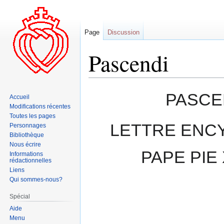
Page
Discussion
Pascendi
Aller
Aller
PASCE
Accueil
à
à
Modifications récentes
la
la
Toutes les pages
navigation
recherche
LETTRE ENCY
Personnages
Bibliothèque
Nous écrire
PAPE PIE
Informations
rédactionnelles
Liens
Qui sommes-nous?
Spécial
Aide
Menu