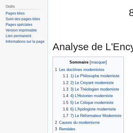
Outils
Pages liées
Suivi des pages liées
Pages spéciales
Version imprimable
Lien permanent
Informations sur la page
Analyse de L'Ency
Sommaire
1
Les doctrines modernistes
1.1
1) Le Philosophe moderniste
1.2
2) Le Croyant moderniste
1.3
3) Le Théologien moderniste
1.4
4) L'Historien moderniste
1.5
5) Le Critique moderniste
1.6
6) L'Apologiste moderniste
1.7
7) Le Réformateur Moderniste
2
Causes du modernisme
3
Remèdes