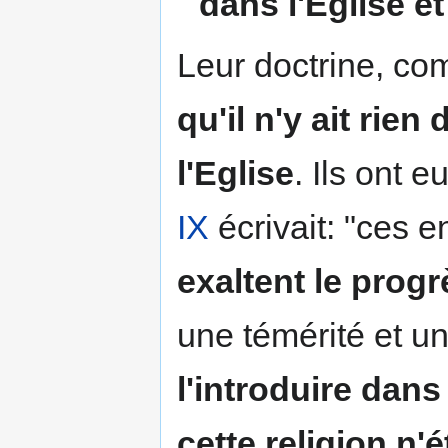
dans l'Eglise et 
Leur doctrine, comm
qu'il n'y ait rie
l'Eglise
. Ils ont 
IX
écrivait: "ces 
exaltent le prog
une témérité et u
l'introduire dans
cette religion n'