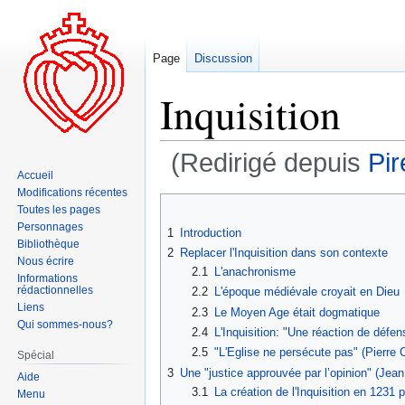
Page
Discussion
Inquisition
(Redirigé depuis
Pir
Accueil
Modifications récentes
Aller
Aller
Toutes les pages
à
à
Personnages
1
Introduction
la
la
Bibliothèque
2
Replacer l'Inquisition dans son contexte
navigation
recherche
Nous écrire
2.1
L'anachronisme
Informations
rédactionnelles
2.2
L'époque médiévale croyait en Dieu
Liens
2.3
Le Moyen Age était dogmatique
Qui sommes-nous?
2.4
L'Inquisition: "Une réaction de défe
2.5
"L'Eglise ne persécute pas" (Pierre
Spécial
3
Une "justice approuvée par l’opinion" (Jean 
Aide
3.1
La création de l'Inquisition en 1231 
Menu