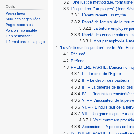
3.2
"Une justice méthodique, formaliste p
Outils
3.3
L'inquisition: "un progrès" (Jean Sévil
Pages liées
3.3.1
L'emmurement: un mythe
Suivi des pages liées
3.3.2
Rareté de l'emploi de la tortu
Pages spéciales
3.3.2.1
La torture employée par
Version imprimable
3.3.3
Rareté des condamnations cap
Lien permanent
3.3.3.1
Mort par asphyxie à met
Informations sur la page
4
"La vérité sur l’inquisition" par le Père Henr
4.1
Résumé
4.2
Préface
4.3
PREMIERE PARTIE: L’ancienne inqui
4.3.1
I. – Le droit de l’Eglise
4.3.2
II. – Le devoir des pasteurs
4.3.3
III. – La défense de la foi des
4.3.4
IV. – L’Inquisition considérée
4.3.5
V. – « L’inquisiteur de la perve
4.3.6
VI. – « L’inquisiteur de la perv
4.3.7
VII. – Un grand inquisiteur en
4.3.7.1
Voici comment procédait
4.3.8
Appendice. – A propos de l’inqu
4.4
DEUXIEME PARTIE: La nouvelle inq