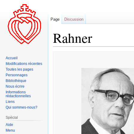
Page
Discussion
Rahner
Aller
Aller
Accueil
à
à
Modifications récentes
la
la
Toutes les pages
navigation
recherche
Personnages
Bibliothèque
Nous écrire
Informations
rédactionnelles
Liens
Qui sommes-nous?
Spécial
Aide
Menu