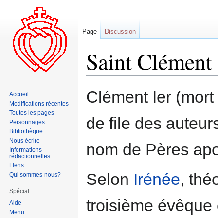
Page
Discussion
Saint Clément
Aller
Aller
Clément Ier (mort 
Accueil
à
à
Modifications récentes
la
la
Toutes les pages
de file des auteu
navigation
recherche
Personnages
Bibliothèque
Nous écrire
nom de Pères apo
Informations
rédactionnelles
Liens
Selon
Irénée
, thé
Qui sommes-nous?
Spécial
troisième évêque
Aide
Menu