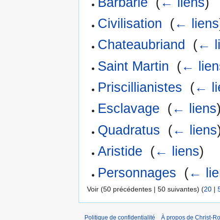
Barbarie
‎
(
← liens
)
Civilisation
‎
(
← liens
Chateaubriand
‎
(
← l
Saint Martin
‎
(
← lien
Priscillianistes
‎
(
← l
Esclavage
‎
(
← liens
Quadratus
‎
(
← liens
Aristide
‎
(
← liens
)
Personnages
‎
(
← li
Voir (50 précédentes | 50 suivantes) (
20
|
Politique de confidentialité
À propos de Christ-Ro