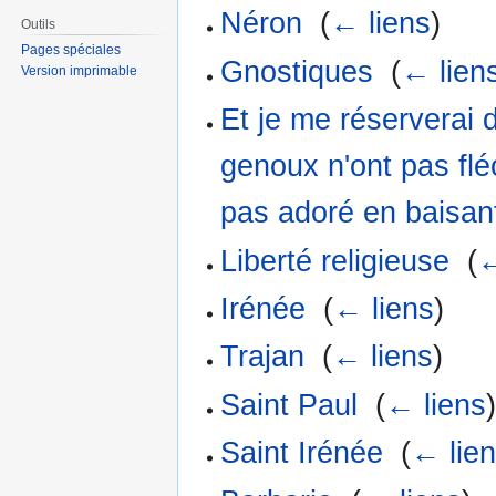
Néron
‎
(
← liens
)
Outils
Pages spéciales
Gnostiques
‎
(
← lien
Version imprimable
Et je me réserverai 
genoux n'ont pas flé
pas adoré en baisan
Liberté religieuse
‎
(
←
Irénée
‎
(
← liens
)
Trajan
‎
(
← liens
)
Saint Paul
‎
(
← liens
Saint Irénée
‎
(
← lie