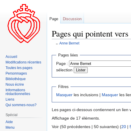
Page
Discussion
Pages qui pointent vers
←
Anne Bernet
Aller
Aller
Pages liées
Accueil
à
à
Modifications récentes
Page :
la
la
Toutes les pages
sélection
navigation
recherche
Personnages
Bibliothèque
Nous écrire
Filtres
Informations
rédactionnelles
Masquer
les inclusions |
Masquer
les lie
Liens
Qui sommes-nous?
Les pages ci-dessous contiennent un lien 
Spécial
Affichage de 17 éléments.
Aide
Voir (50 précédentes | 50 suivantes) (
20
|
Menu