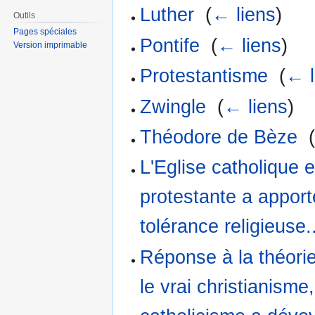
Luther
‎
(
← liens
)
Outils
Pages spéciales
Pontife
‎
(
← liens
)
Version imprimable
Protestantisme
‎
(
← l
Zwingle
‎
(
← liens
)
Théodore de Bèze
‎
L'Eglise catholique e
protestante a apport
tolérance religieuse.
Réponse à la théorie
le vrai christianisme,