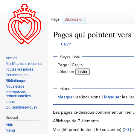
Page
Discussion
Pages qui pointent vers 
←
Calvin
Aller
Aller
Pages liées
Accueil
à
à
Modifications récentes
Page :
la
la
Toutes les pages
sélection
navigation
recherche
Personnages
Bibliothèque
Nous écrire
Filtres
Informations
rédactionnelles
Masquer
les inclusions |
Masquer
les lie
Liens
Qui sommes-nous?
Les pages ci-dessous contiennent un lien 
Spécial
Affichage de 7 éléments.
Aide
Voir (50 précédentes | 50 suivantes) (
20
|
Menu