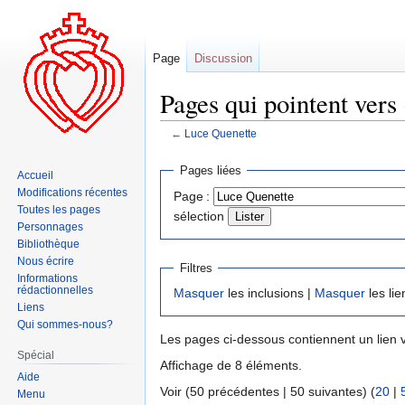
Page
Discussion
Pages qui pointent vers
←
Luce Quenette
Aller
Aller
Pages liées
Accueil
à
à
Modifications récentes
Page :
la
la
Toutes les pages
sélection
navigation
recherche
Personnages
Bibliothèque
Nous écrire
Filtres
Informations
rédactionnelles
Masquer
les inclusions |
Masquer
les lie
Liens
Qui sommes-nous?
Les pages ci-dessous contiennent un lien 
Spécial
Affichage de 8 éléments.
Aide
Voir (50 précédentes | 50 suivantes) (
20
|
Menu