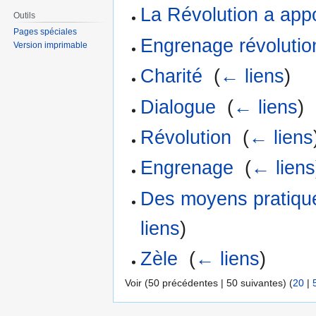
La Révolution a app
Outils
Pages spéciales
Engrenage révolutio
Version imprimable
Charité
‎
(
← liens
)
Dialogue
‎
(
← liens
)
Révolution
‎
(
← liens
Engrenage
‎
(
← liens
Des moyens pratiques
liens
)
Zèle
‎
(
← liens
)
Voir (50 précédentes | 50 suivantes) (
20
|