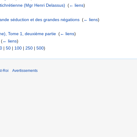
ntichrétienne (Mgr Henri Delassus)
‎
(
← liens
)
rande séduction et des grandes négations
‎
(
← liens
)
me), Tome 1, deuxième partie
‎
(
← liens
)
‎
(
← liens
)
0
|
50
|
100
|
250
|
500
)
t-Roi
Avertissements