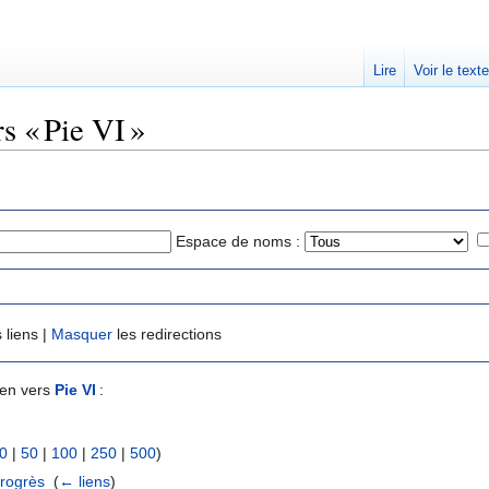
Lire
Voir le text
s « Pie VI »
Espace de noms :
 liens |
Masquer
les redirections
ien vers
Pie VI
:
0
|
50
|
100
|
250
|
500
)
progrès
‎
(
← liens
)