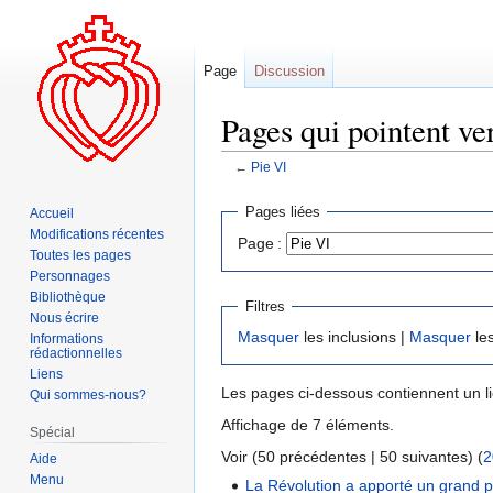
Page
Discussion
Pages qui pointent ver
←
Pie VI
Aller
Aller
Pages liées
Accueil
à
à
Modifications récentes
Page :
la
la
Toutes les pages
navigation
recherche
Personnages
Bibliothèque
Filtres
Nous écrire
Masquer
les inclusions |
Masquer
les
Informations
rédactionnelles
Liens
Les pages ci-dessous contiennent un l
Qui sommes-nous?
Affichage de 7 éléments.
Spécial
Voir (50 précédentes | 50 suivantes) (
2
Aide
Menu
La Révolution a apporté un grand 