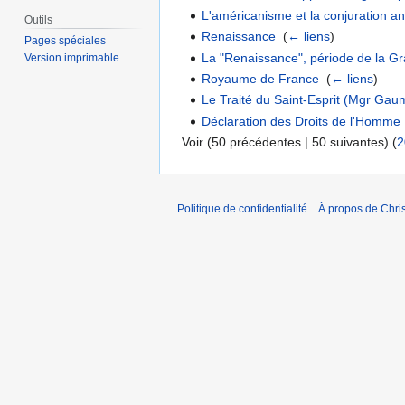
L'américanisme et la conjuration a
Outils
Renaissance
‎
(
← liens
)
Pages spéciales
La "Renaissance", période de la G
Version imprimable
Royaume de France
‎
(
← liens
)
Le Traité du Saint-Esprit (Mgr Gau
Déclaration des Droits de l'Homme
Voir (50 précédentes | 50 suivantes) (
2
Politique de confidentialité
À propos de Chris