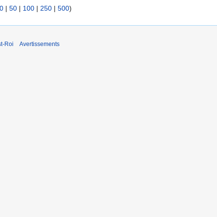
0
|
50
|
100
|
250
|
500
)
t-Roi
Avertissements