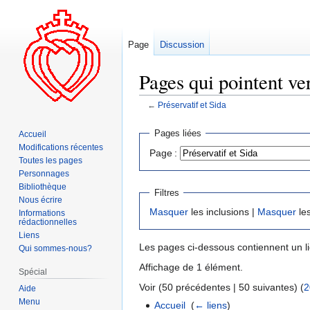
Page
Discussion
Pages qui pointent ver
←
Préservatif et Sida
Aller
Aller
Pages liées
Accueil
à
à
Modifications récentes
Page :
la
la
Toutes les pages
navigation
recherche
Personnages
Bibliothèque
Filtres
Nous écrire
Masquer
les inclusions |
Masquer
les
Informations
rédactionnelles
Liens
Les pages ci-dessous contiennent un l
Qui sommes-nous?
Affichage de 1 élément.
Spécial
Voir (50 précédentes | 50 suivantes) (
2
Aide
Menu
Accueil
‎
(
← liens
)