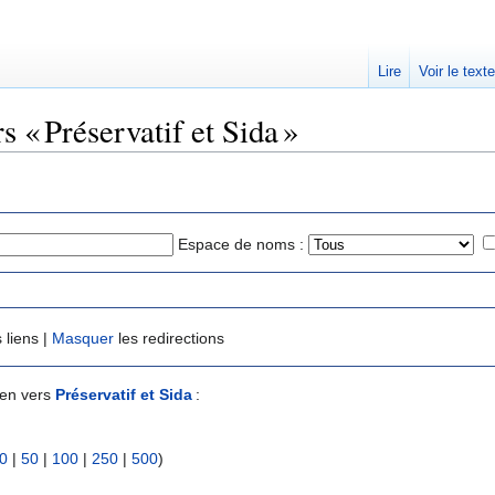
Lire
Voir le text
s « Préservatif et Sida »
Espace de noms :
 liens |
Masquer
les redirections
ien vers
Préservatif et Sida
:
0
|
50
|
100
|
250
|
500
)