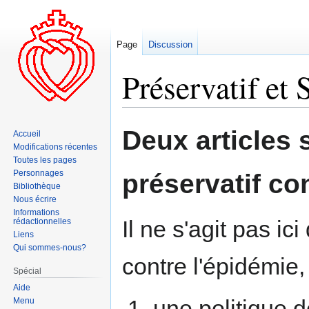
Page
Discussion
Préservatif et 
Aller
Aller
Deux articles s
Accueil
à
à
Modifications récentes
la
la
Toutes les pages
navigation
recherche
Personnages
préservatif co
Bibliothèque
Nous écrire
Informations
Il ne s'agit pas ici
rédactionnelles
Liens
Qui sommes-nous?
contre l'épidémie,
Spécial
Aide
une politique 
Menu