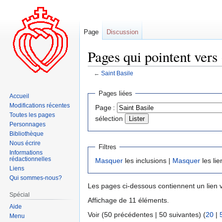
Page
Discussion
Pages qui pointent vers 
←
Saint Basile
Aller
Aller
Pages liées
Accueil
à
à
Modifications récentes
Page :
la
la
Toutes les pages
sélection
navigation
recherche
Personnages
Bibliothèque
Nous écrire
Filtres
Informations
rédactionnelles
Masquer
les inclusions |
Masquer
les lie
Liens
Qui sommes-nous?
Les pages ci-dessous contiennent un lien 
Spécial
Affichage de 11 éléments.
Aide
Voir (50 précédentes | 50 suivantes) (
20
|
Menu