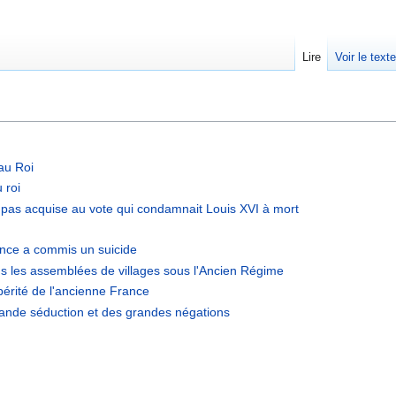
Lire
Voir le text
 au Roi
 roi
t pas acquise au vote qui condamnait Louis XVI à mort
rance a commis un suicide
ans les assemblées de villages sous l'Ancien Régime
périté de l'ancienne France
rande séduction et des grandes négations