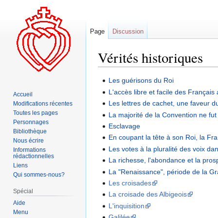
Page
Discussion
Vérités historiques
Aller
Aller
Les guérisons du Roi
à
à
L'accès libre et facile des Français
Accueil
la
la
Les lettres de cachet, une faveur du
Modifications récentes
navigation
recherche
Toutes les pages
La majorité de la Convention ne fu
Personnages
Esclavage
Bibliothèque
En coupant la tête à son Roi, la F
Nous écrire
Les votes à la pluralité des voix d
Informations
rédactionnelles
La richesse, l'abondance et la pros
Liens
La "Renaissance", période de la G
Qui sommes-nous?
Les croisades
Spécial
La croisade des Albigeois
Aide
L'inquisition
Menu
Galilée