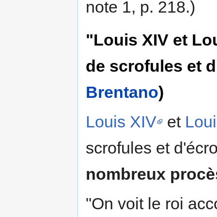
note 1, p. 218.)
"Louis XIV et Lo
de scrofules et d
Brentano
)
Louis XIV
et
Lou
scrofules et d'écr
nombreux procè
"On voit le roi ac