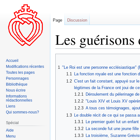
Page
Discussion
Les guérisons 
Aller
Aller
Accueil
à
à
Modifications récentes
1
"Le Roi est une personne ecclésiastique" 
la
la
Toutes les pages
1.1
La fonction royale est une fonction d
navigation
recherche
Personnages
1.2
C'est un fait constant, appuyé sur l
Bibliothèque
légitimes de la France ont joui de ce 
Nous écrire
1.2.1
Déroulement du pélerinage de C
Informations
rédactionnelles
1.2.2
"Louis XIV et Louis XV opérèr
Liens
1.2.3
A tous ces témoignages, ajout
Qui sommes-nous?
1.3
Le double récit de ce qui se passa 
1.3.1
Le premier guéri fut un enfan
Spécial
1.3.2
La seconde fut une jeune fill
Aide
1.3.3
La troisième, Suzanne Grévis
Menu