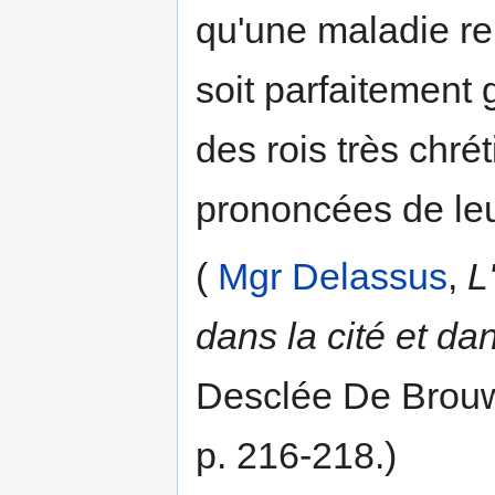
qu'une maladie reb
soit parfaitement 
des rois très chré
prononcées de le
(
Mgr Delassus
,
L
dans la cité et dan
Desclée De Brouwe
p. 216-218.)