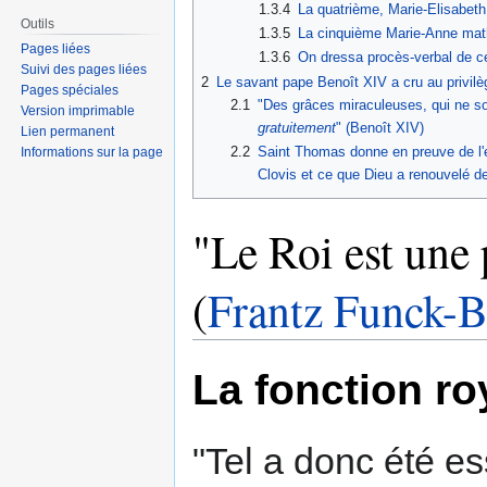
1.3.4
La quatrième, Marie-Elisabeth
Outils
1.3.5
La cinquième Marie-Anne math
Pages liées
1.3.6
On dressa procès-verbal de ces
Suivi des pages liées
2
Le savant pape Benoît XIV a cru au privil
Pages spéciales
2.1
"Des grâces miraculeuses, qui ne so
Version imprimable
gratuitement
" (Benoît XIV)
Lien permanent
2.2
Saint Thomas donne en preuve de l'e
Informations sur la page
Clovis et ce que Dieu a renouvelé de
"Le Roi est une 
(
Frantz Funck-B
La fonction ro
"Tel a donc été es