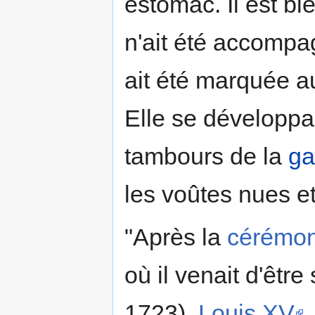
estomac. Il est b
n'ait été accompag
ait été marquée au
Elle se développa
tambours de la
ga
les voûtes nues e
"Après la
cérémon
où il venait d'êtr
1723),
Louis XV
,