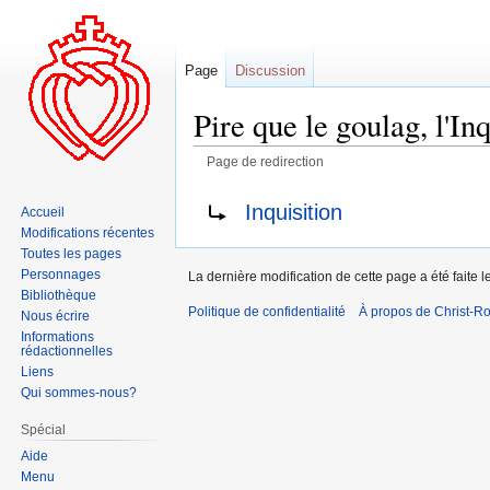
Page
Discussion
Pire que le goulag, l'Inq
Page de redirection
Aller
Aller
Rediriger vers :
Inquisition
Accueil
à
à
Modifications récentes
la
la
Toutes les pages
navigation
recherche
Personnages
La dernière modification de cette page a été faite 
Bibliothèque
Politique de confidentialité
À propos de Christ-Ro
Nous écrire
Informations
rédactionnelles
Liens
Qui sommes-nous?
Spécial
Aide
Menu