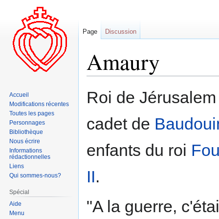
Page
Discussion
Amaury
Aller
Aller
Roi de Jérusalem 
Accueil
à
à
Modifications récentes
la
la
Toutes les pages
cadet de
Baudouin
navigation
recherche
Personnages
Bibliothèque
Nous écrire
enfants du roi
Fou
Informations
rédactionnelles
Liens
II
.
Qui sommes-nous?
Spécial
"A la guerre, c'éta
Aide
Menu