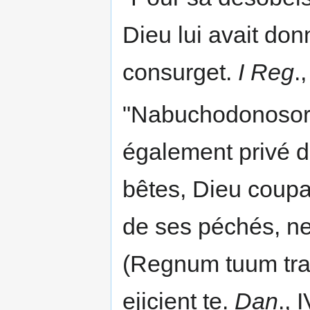
Dieu lui avait d
consurget.
I Reg
.
"Nabuchodonosor, 
également privé d
bêtes, Dieu coupan
de ses péchés, ne
(Regnum tuum tran
ejicient te.
Dan
., 