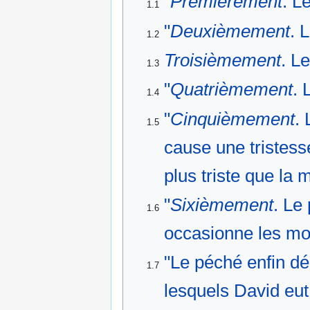
"
Premièrement
. L
1.1
"
Deuxièmement
. 
1.2
Troisièmement
. Le
1.3
"
Quatrièmement
. 
1.4
"
Cinquièmement
. 
1.5
cause une tristess
plus triste que la
"
Sixièmement
. Le
1.6
occasionne les mor
"Le péché enfin d
1.7
lesquels David eut