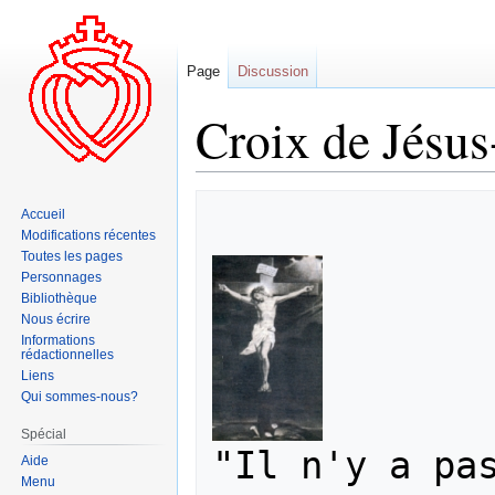
Page
Discussion
Croix de Jésus
Aller
Aller
Accueil
à
à
Modifications récentes
la
la
Toutes les pages
navigation
recherche
Personnages
Bibliothèque
Nous écrire
Informations
rédactionnelles
Liens
Qui sommes-nous?
Spécial
"Il n'y a pas
Aide
Menu