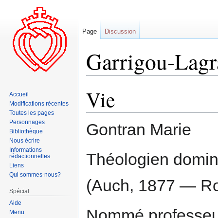
Page
Discussion
Garrigou-Lagr
Vie
Aller
Aller
Accueil
à
à
Modifications récentes
la
la
Toutes les pages
Personnages
navigation
recherche
Gontran Marie
Bibliothèque
Nous écrire
Informations
Théologien domini
rédactionnelles
Liens
Qui sommes-nous?
(Auch, 1877 — Ro
Spécial
Aide
Nommé professeu
Menu