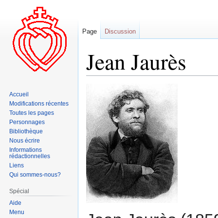
Page
Discussion
Jean Jaurès
Aller
Aller
Accueil
à
à
Modifications récentes
la
la
Toutes les pages
navigation
recherche
Personnages
Bibliothèque
Nous écrire
Informations
rédactionnelles
Liens
Qui sommes-nous?
Spécial
Aide
Menu