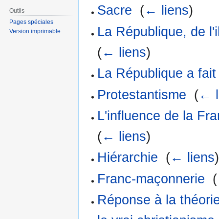
Sacre
‎
(
← liens
)
Outils
Pages spéciales
La République, de l'i
Version imprimable
(
← liens
)
La République a fait
Protestantisme
‎
(
← l
L'influence de la Fr
(
← liens
)
Hiérarchie
‎
(
← liens
Franc-maçonnerie
‎
(
Réponse à la théorie