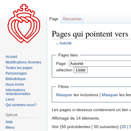
Page
Discussion
Pages qui pointent vers 
←
Autorité
Aller
Aller
Pages liées
Accueil
à
à
Modifications récentes
Page :
la
la
Toutes les pages
sélection
navigation
recherche
Personnages
Bibliothèque
Nous écrire
Filtres
Informations
rédactionnelles
Masquer
les inclusions |
Masquer
les lie
Liens
Qui sommes-nous?
Les pages ci-dessous contiennent un lien 
Spécial
Affichage de 14 éléments.
Aide
Voir (50 précédentes | 50 suivantes) (
20
|
Menu