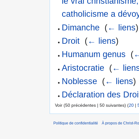
le vrai christianisme,
catholicisme a dévoy
Dimanche
‎
(
← liens
)
Droit
‎
(
← liens
)
Humanum genus
‎
(
←
Aristocratie
‎
(
← lien
Noblesse
‎
(
← liens
)
Déclaration des Dro
Voir (50 précédentes | 50 suivantes) (
20
|
Politique de confidentialité
À propos de Christ-Ro