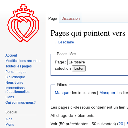
Page
Discussion
Pages qui pointent vers 
←
Le rosaire
Aller
Aller
Pages liées
Accueil
à
à
Modifications récentes
Page :
la
la
Toutes les pages
sélection
navigation
recherche
Personnages
Bibliothèque
Nous écrire
Filtres
Informations
rédactionnelles
Masquer
les inclusions |
Masquer
les lie
Liens
Qui sommes-nous?
Les pages ci-dessous contiennent un lien 
Spécial
Affichage de 7 éléments.
Aide
Voir (50 précédentes | 50 suivantes) (
20
|
Menu