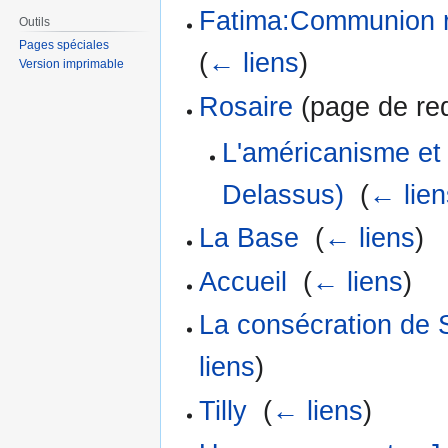
Fatima:Communion r
Outils
Pages spéciales
(
← liens
)
Version imprimable
Rosaire
(page de red
L'américanisme et 
Delassus)
‎
(
← lien
La Base
‎
(
← liens
)
Accueil
‎
(
← liens
)
La consécration de S
liens
)
Tilly
‎
(
← liens
)