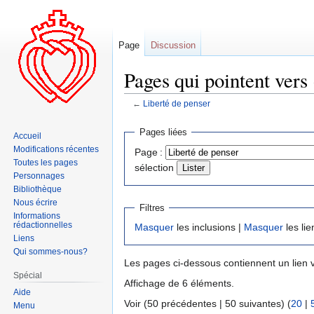
Page
Discussion
Pages qui pointent vers 
←
Liberté de penser
Aller
Aller
Pages liées
Accueil
à
à
Modifications récentes
Page :
la
la
Toutes les pages
sélection
navigation
recherche
Personnages
Bibliothèque
Nous écrire
Filtres
Informations
rédactionnelles
Masquer
les inclusions |
Masquer
les lie
Liens
Qui sommes-nous?
Les pages ci-dessous contiennent un lien 
Spécial
Affichage de 6 éléments.
Aide
Voir (50 précédentes | 50 suivantes) (
20
|
Menu