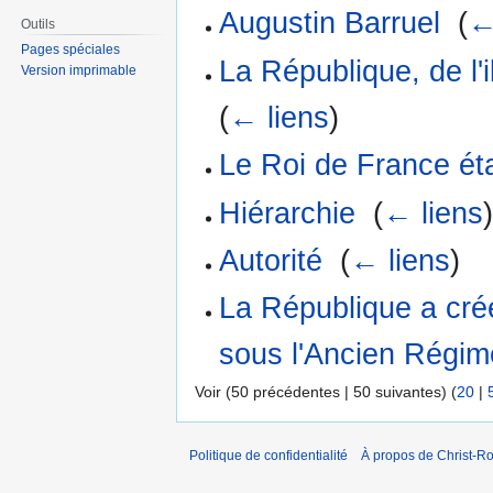
Augustin Barruel
‎
(
←
Outils
Pages spéciales
La République, de l'i
Version imprimable
(
← liens
)
Le Roi de France éta
Hiérarchie
‎
(
← liens
Autorité
‎
(
← liens
)
La République a créé 
sous l'Ancien Régim
Voir (50 précédentes | 50 suivantes) (
20
|
Politique de confidentialité
À propos de Christ-Ro