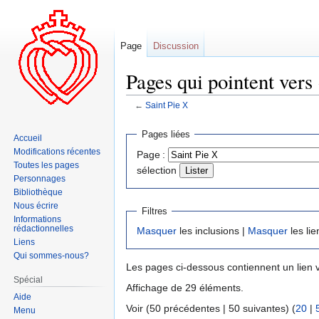
Page
Discussion
Pages qui pointent vers 
←
Saint Pie X
Aller
Aller
Pages liées
Accueil
à
à
Modifications récentes
Page :
la
la
Toutes les pages
sélection
navigation
recherche
Personnages
Bibliothèque
Nous écrire
Filtres
Informations
rédactionnelles
Masquer
les inclusions |
Masquer
les lie
Liens
Qui sommes-nous?
Les pages ci-dessous contiennent un lien 
Spécial
Affichage de 29 éléments.
Aide
Voir (50 précédentes | 50 suivantes) (
20
|
Menu