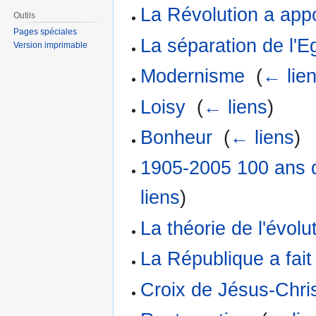
La Révolution a app
Outils
Pages spéciales
La séparation de l'Eg
Version imprimable
Modernisme
‎
(
← lie
Loisy
‎
(
← liens
)
Bonheur
‎
(
← liens
)
1905-2005 100 ans de
liens
)
La théorie de l'évol
La République a fait
Croix de Jésus-Chri