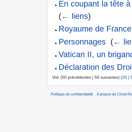
En coupant la tête à
(
← liens
)
Royaume de France
Personnages
‎
(
← li
Vatican II, un briga
Déclaration des Dro
Voir (50 précédentes | 50 suivantes) (
20
|
Politique de confidentialité
À propos de Christ-Ro