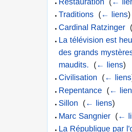
Restauration
‎
(
← lie
Traditions
‎
(
← liens
)
Cardinal Ratzinger
‎
La télévision est he
des grands mystères d
maudits.
‎
(
← liens
)
Civilisation
‎
(
← liens
Repentance
‎
(
← lie
Sillon
‎
(
← liens
)
Marc Sangnier
‎
(
← l
La République par l'