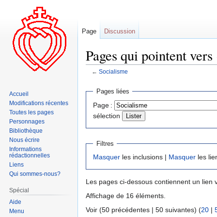
Page
Discussion
Pages qui pointent vers
←
Socialisme
Aller
Aller
Pages liées
Accueil
à
à
Modifications récentes
Page :
la
la
Toutes les pages
sélection
navigation
recherche
Personnages
Bibliothèque
Nous écrire
Filtres
Informations
rédactionnelles
Masquer
les inclusions |
Masquer
les lie
Liens
Qui sommes-nous?
Les pages ci-dessous contiennent un lien 
Spécial
Affichage de 16 éléments.
Aide
Voir (50 précédentes | 50 suivantes) (
20
|
Menu