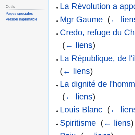
La Révolution a app
Outils
Pages spéciales
Mgr Gaume
‎
(
← lien
Version imprimable
Credo, refuge du Ch
‎
(
← liens
)
La République, de l'i
(
← liens
)
La dignité de l'homm
‎
(
← liens
)
Louis Blanc
‎
(
← lien
Spiritisme
‎
(
← liens
)