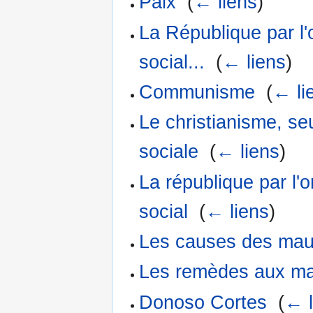
Paix
‎
(
← liens
)
La République par l'
social...
‎
(
← liens
)
Communisme
‎
(
← li
Le christianisme, seul
sociale
‎
(
← liens
)
La république par l'o
social
‎
(
← liens
)
Les causes des maux
Les remèdes aux mau
Donoso Cortes
‎
(
← l