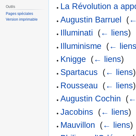
La Révolution a app
Outils
Pages spéciales
Augustin Barruel
‎
(
←
Version imprimable
Illuminati
‎
(
← liens
)
Illuminisme
‎
(
← lien
Knigge
‎
(
← liens
)
Spartacus
‎
(
← liens
)
Rousseau
‎
(
← liens
)
Augustin Cochin
‎
(
←
Jacobins
‎
(
← liens
)
Mauvillon
‎
(
← liens
)