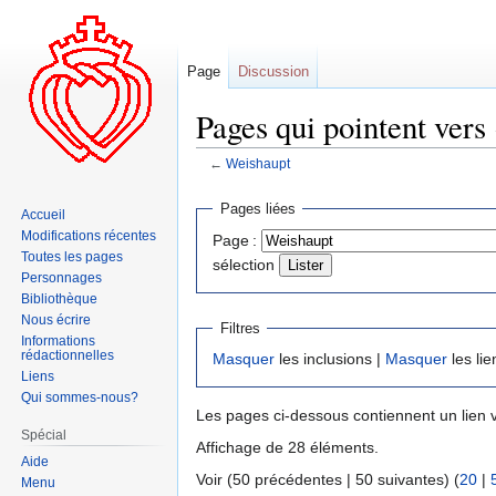
Page
Discussion
Pages qui pointent vers
←
Weishaupt
Aller
Aller
Pages liées
Accueil
à
à
Modifications récentes
Page :
la
la
Toutes les pages
sélection
navigation
recherche
Personnages
Bibliothèque
Nous écrire
Filtres
Informations
rédactionnelles
Masquer
les inclusions |
Masquer
les lie
Liens
Qui sommes-nous?
Les pages ci-dessous contiennent un lien 
Spécial
Affichage de 28 éléments.
Aide
Voir (50 précédentes | 50 suivantes) (
20
|
Menu