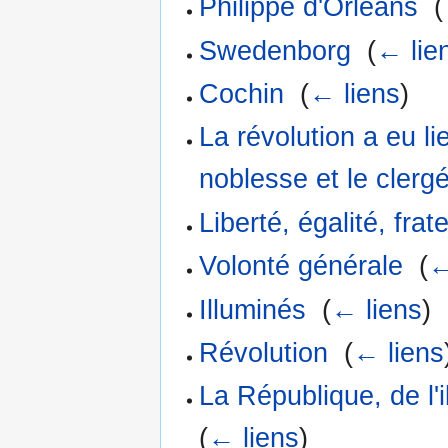
Philippe d'Orléans
‎
(
Swedenborg
‎
(
← lie
Cochin
‎
(
← liens
)
La révolution a eu l
noblesse et le clerg
Liberté, égalité, frat
Volonté générale
‎
(
←
Illuminés
‎
(
← liens
)
Révolution
‎
(
← liens
La République, de l'i
(
← liens
)